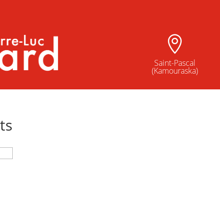

Saint-Pascal
(Kamouraska)
ts